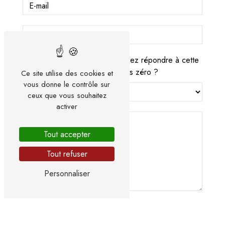
Vous n'êtes pas un robot, veuillez répondre à cette
question : combien font huit plus zéro ?
Ce site utilise des cookies et
vous donne le contrôle sur
ceux que vous souhaitez
activer
Tout accepter
Tout refuser
Personnaliser
En cochant cette case, j'accepte les conditions