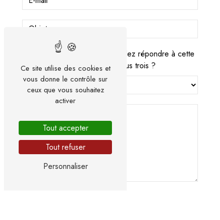
Vous n'êtes pas un robot, veuillez répondre à cette
question : combien font cinq plus trois ?
Ce site utilise des cookies et
vous donne le contrôle sur
ceux que vous souhaitez
activer
Tout accepter
Tout refuser
Personnaliser
En cochant cette case, j'accepte les conditions
particulières ci-dessous **