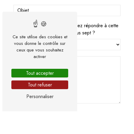
Vous n'êtes pas un robot, veuillez répondre à cette
question : combien font trois plus sept ?
Ce site utilise des cookies et
vous donne le contrôle sur
ceux que vous souhaitez
activer
Tout accepter
Tout refuser
Personnaliser
En cochant cette case, j'accepte les conditions
particulières ci-dessous **