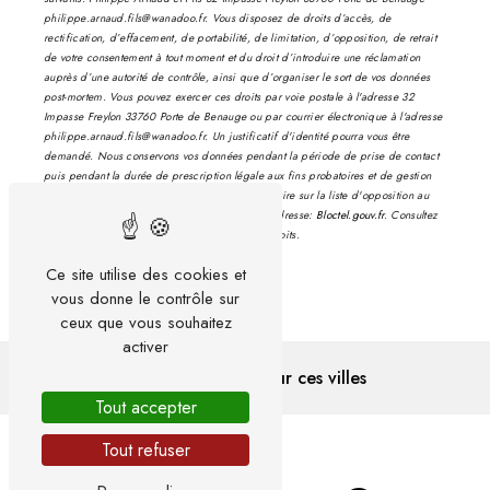
philippe.arnaud.fils@wanadoo.fr. Vous disposez de droits d’accès, de
rectification, d’effacement, de portabilité, de limitation, d’opposition, de retrait
de votre consentement à tout moment et du droit d’introduire une réclamation
auprès d’une autorité de contrôle, ainsi que d’organiser le sort de vos données
post-mortem. Vous pouvez exercer ces droits par voie postale à l'adresse 32
Impasse Freylon 33760 Porte de Benauge ou par courrier électronique à l'adresse
philippe.arnaud.fils@wanadoo.fr. Un justificatif d'identité pourra vous être
demandé. Nous conservons vos données pendant la période de prise de contact
puis pendant la durée de prescription légale aux fins probatoires et de gestion
des contentieux. Vous avez le droit de vous inscrire sur la liste d'opposition au
démarchage téléphonique, disponible à cette adresse:
Bloctel.gouv.fr
. Consultez
le site cnil.fr pour plus d’informations sur vos droits.
Ce site utilise des cookies et
vous donne le contrôle sur
ceux que vous souhaitez
activer
Nous intervenons sur ces villes
Tout accepter
Tout refuser