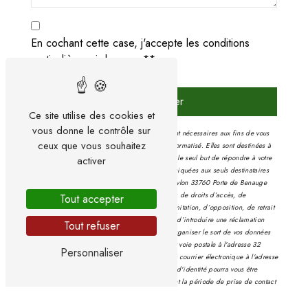
En cochant cette case, j'accepte les conditions
particulières ci-dessous **
Envoyer
Ce site utilise des cookies et
vous donne le contrôle sur
** Les données personnelles communiquées sont nécessaires aux fins de vous
ceux que vous souhaitez
contacter et sont enregistrées dans un fichier informatisé. Elles sont destinées à
Philippe Arnaud et Fils et ses sous-traitants dans le seul but de répondre à votre
activer
message. Les données collectées seront communiquées aux seuls destinataires
suivants: Philippe Arnaud et Fils 32 Impasse Freylon 33760 Porte de Benauge
philippe.arnaud.fils@wanadoo.fr. Vous disposez de droits d’accès, de
Tout accepter
rectification, d’effacement, de portabilité, de limitation, d’opposition, de retrait
de votre consentement à tout moment et du droit d’introduire une réclamation
Tout refuser
auprès d’une autorité de contrôle, ainsi que d’organiser le sort de vos données
post-mortem. Vous pouvez exercer ces droits par voie postale à l'adresse 32
Personnaliser
Impasse Freylon 33760 Porte de Benauge ou par courrier électronique à l'adresse
philippe.arnaud.fils@wanadoo.fr. Un justificatif d'identité pourra vous être
demandé. Nous conservons vos données pendant la période de prise de contact
puis pendant la durée de prescription légale aux fins probatoires et de gestion
des contentieux. Vous avez le droit de vous inscrire sur la liste d'opposition au