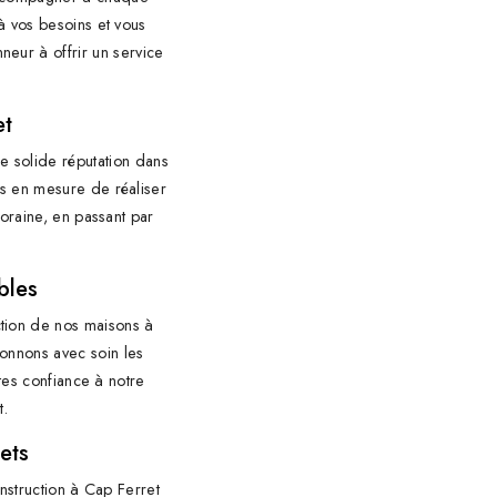
à vos besoins et vous
neur à offrir un service
et
e solide réputation dans
s en mesure de réaliser
poraine, en passant par
bles
uction de nos maisons à
ionnons avec soin les
ites confiance à notre
t.
ets
onstruction à Cap Ferret