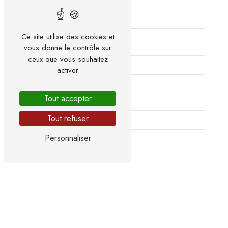
Ce site utilise des cookies et
vous donne le contrôle sur
ceux que vous souhaitez
activer
Tout accepter
Tout refuser
Personnaliser
Vous n'êtes pas un robot, veuillez répondre à cette
question : combien font huit plus cinq ?