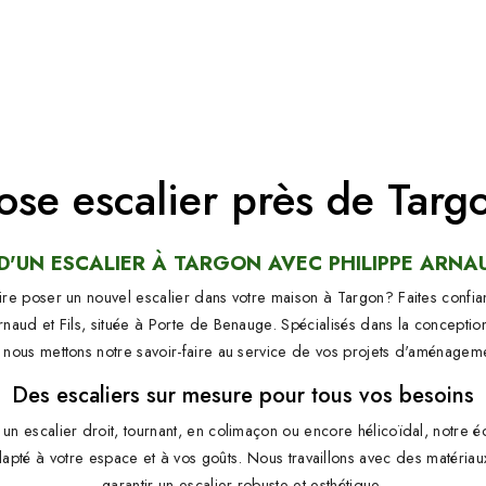
ose escalier près de Targ
D'UN ESCALIER À TARGON AVEC PHILIPPE ARNAU
re poser un nouvel escalier dans votre maison à Targon? Faites confia
Arnaud et Fils, située à Porte de Benauge. Spécialisés dans la conception
 nous mettons notre savoir-faire au service de vos projets d'aménagemen
Des escaliers sur mesure pour tous vos besoins
un escalier droit, tournant, en colimaçon ou encore hélicoïdal, notre é
adapté à votre espace et à vos goûts. Nous travaillons avec des matériau
garantir un escalier robuste et esthétique.