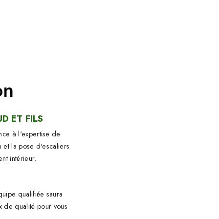
on
D ET FILS
nce à l'expertise de
 et la pose d'escaliers
t intérieur.
quipe qualifiée saura
x de qualité pour vous