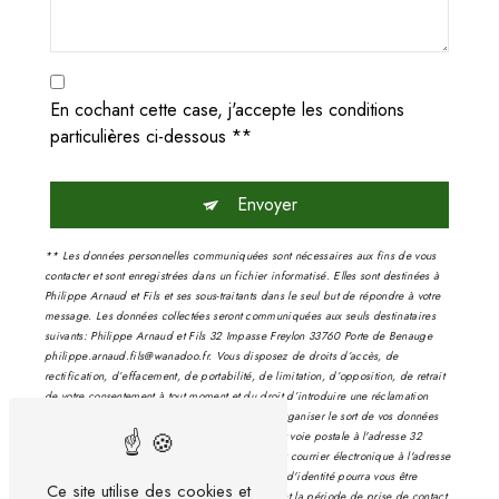
En cochant cette case, j'accepte les conditions
particulières ci-dessous **
Envoyer
** Les données personnelles communiquées sont nécessaires aux fins de vous
contacter et sont enregistrées dans un fichier informatisé. Elles sont destinées à
Philippe Arnaud et Fils et ses sous-traitants dans le seul but de répondre à votre
message. Les données collectées seront communiquées aux seuls destinataires
suivants: Philippe Arnaud et Fils 32 Impasse Freylon 33760 Porte de Benauge
philippe.arnaud.fils@wanadoo.fr. Vous disposez de droits d’accès, de
rectification, d’effacement, de portabilité, de limitation, d’opposition, de retrait
de votre consentement à tout moment et du droit d’introduire une réclamation
auprès d’une autorité de contrôle, ainsi que d’organiser le sort de vos données
post-mortem. Vous pouvez exercer ces droits par voie postale à l'adresse 32
Impasse Freylon 33760 Porte de Benauge ou par courrier électronique à l'adresse
philippe.arnaud.fils@wanadoo.fr. Un justificatif d'identité pourra vous être
Ce site utilise des cookies et
demandé. Nous conservons vos données pendant la période de prise de contact